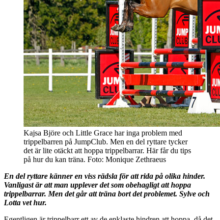
Kajsa Björe och Little Grace har inga problem med
trippelbarren på JumpClub. Men en del ryttare tycker
det är lite otäckt att hoppa trippelbarrar. Här får du tips
på hur du kan träna. Foto: Monique Zethraeus
En del ryttare känner en viss rädsla för att rida på olika hinder.
Vanligast är att man upplever det som obehagligt att hoppa
trippelbarrar. Men det går att träna bort det problemet. Sylve och
Lotta vet hur.
Egentligen är trippelbarr ett av de enklaste hindren att hoppa, då det