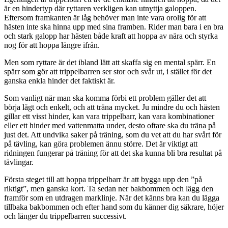
är en hindertyp där ryttaren verkligen kan utnyttja galoppen.
Eftersom framkanten är låg behöver man inte vara orolig för att
hästen inte ska hinna upp med sina framben. Rider man bara i en bra
och stark galopp har hästen både kraft att hoppa av nära och styrka
nog för att hoppa längre ifrån.
Men som ryttare är det ibland lätt att skaffa sig en mental spärr. En
spärr som gör att trippelbarren ser stor och svår ut, i stället för det
ganska enkla hinder det faktiskt är.
Som vanligt när man ska komma förbi ett problem gäller det att
börja lågt och enkelt, och att träna mycket. Ju mindre du och hästen
gillar ett visst hinder, kan vara trippelbarr, kan vara kombinationer
eller ett hinder med vattenmatta under, desto oftare ska du träna på
just det. Att undvika saker på träning, som du vet att du har svårt för
på tävling, kan göra problemen ännu större. Det är viktigt att
ridningen fungerar på träning för att det ska kunna bli bra resultat på
tävlingar.
Första steget till att hoppa trippelbarr är att bygga upp den ”på
riktigt”, men ganska kort. Ta sedan ner bakbommen och lägg den
framför som en utdragen marklinje. När det känns bra kan du lägga
tillbaka bakbommen och efter hand som du känner dig säkrare, höjer
och länger du trippelbarren successivt.