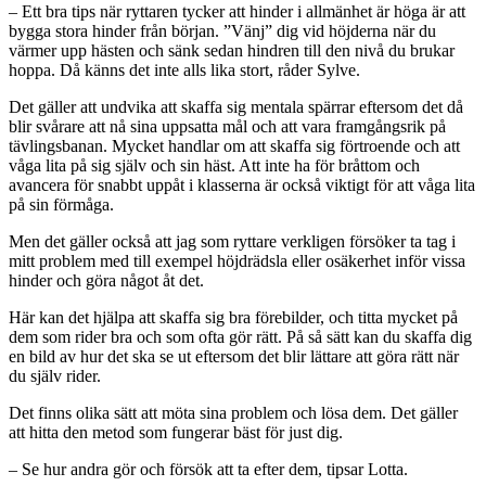
– Ett bra tips när ryttaren tycker att hinder i allmänhet är höga är att
bygga stora hinder från början. ”Vänj” dig vid höjderna när du
värmer upp hästen och sänk sedan hindren till den nivå du brukar
hoppa. Då känns det inte alls lika stort, råder Sylve.
Det gäller att undvika att skaffa sig mentala spärrar eftersom det då
blir svårare att nå sina uppsatta mål och att vara framgångsrik på
tävlingsbanan. Mycket handlar om att skaffa sig förtroende och att
våga lita på sig själv och sin häst. Att inte ha för bråttom och
avancera för snabbt uppåt i klasserna är också viktigt för att våga lita
på sin förmåga.
Men det gäller också att jag som ryttare verkligen försöker ta tag i
mitt problem med till exempel höjdrädsla eller osäkerhet inför vissa
hinder och göra något åt det.
Här kan det hjälpa att skaffa sig bra förebilder, och titta mycket på
dem som rider bra och som ofta gör rätt. På så sätt kan du skaffa dig
en bild av hur det ska se ut eftersom det blir lättare att göra rätt när
du själv rider.
Det finns olika sätt att möta sina problem och lösa dem. Det gäller
att hitta den metod som fungerar bäst för just dig.
– Se hur andra gör och försök att ta efter dem, tipsar Lotta.