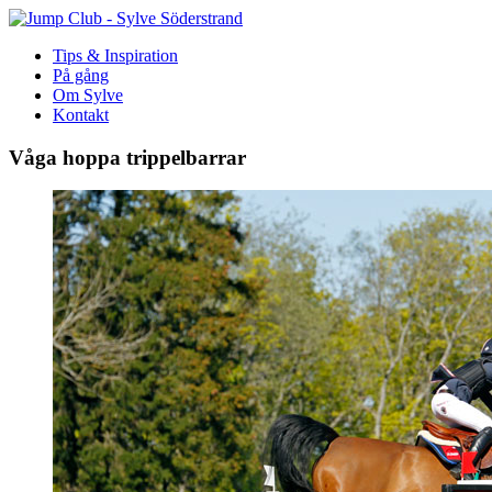
Tips & Inspiration
På gång
Om Sylve
Kontakt
Våga hoppa trippelbarrar